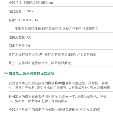
機器尺寸: 1550*1250*1680mm
機器重量:652KG
產量:100-150KG/HR
產量需視原料種類.原料乾燥程度.與使用何種孔徑濾網而定.
迴轉刀數量:3支
固定刀數量:2支
粉碎刀座材質為SUS304,粉碎刀材質為高速鋼SS41,更耐磨損
尺寸、規格以出廠實物為準，圖片僅供參考。
>>機器禁止使用範圍與
保固說明
請勿使用本公司製造販賣的機器
粉碎/混合
具有危險性、爆炸性、易燃
性、導電性等物料, 避免造成使用者傷害. 如有造成意外, 與本公司無關.
敝司出廠的機器在正常使用的情況下,保固一年. 消耗品如軸承、粉碎
刀、濾布套、網片等不包含在保固範圍內
機器於正常使用的情況下,於保固內提供免費維修(不含收貨運費)