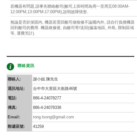
若機器有問題,請事先聯絡敝司(敝司上班時間為周一至周五08:00AM-
12:00PM,13:00PM-17:00PM),說明故障情形.
無論是否於保固內, 機器若需回敝司做檢修不論國內外, 請自行負擔機器
回到敝司的費用. 機器維修後, 由敝司寄/送回(偏遠地區, 外島, 限制區域
等, 運費另計).
聯絡資訊
聯絡人:
謝小姐.陳先生
通訊地址:
台中巿大里區大衛路46號
電話:
886-4-24078277
傳真:
886-4-24078338
Email:
rong.tsong@gmail.com
郵遞區號:
41259