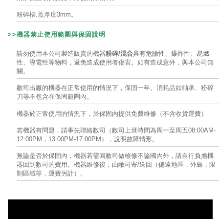
粉碎槽.蓋厚度3mm。
>>機器禁止使用範圍與
保固說明
請勿使用本公司製造販賣的機器
粉碎/混合
具有危險性、爆炸性、易燃
性、導電性等物料，避免造成使用者傷害。如有造成意外，與本公司無
關。
敝司出廠的機器在正常使用的情況下，保固一年。消耗品如軸承、粉碎
刀等不包含在保固範圍內。
機器於正常使用的情況下，於保固內提供免費維修（不含收貨運費）
若機器有問題，請事先聯絡敝司（敝司上班時間為周一至周五08:00AM-
12:00PM，13:00PM-17:00PM），說明故障情形。
無論是否於保固內，機器若需回敝司做檢修不論國內外，請自行負擔機
器回到敝司的費用。機器維修後，由敝司寄/送回（偏遠地區，外島，限
制區域等，運費另計）。