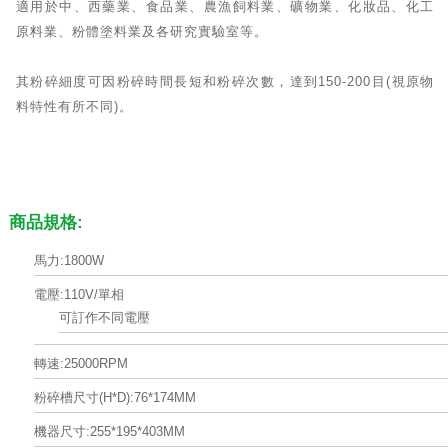
適用於中、西藥業、食品業、農漁飼料業、礦物業、化妝品、化工
原料業、粉體塗料業及各研究實驗室等。
其粉碎細度可因粉碎時間長短和粉碎次數，達到150-200目(視原物
料特性有所不同)。
商品規格:
馬力:1800W
電壓:110V/單相
可訂作不同電壓
轉速:25000RPM
粉碎槽尺寸(H*D):76*174MM
機器尺寸:255*195*403MM