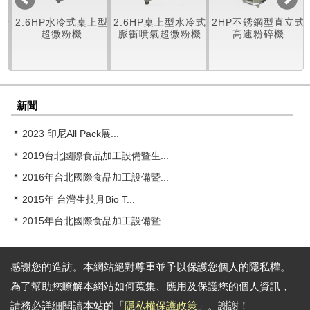
冷式桌上型
2.6HP桌上型水冷式
2HP不銹鋼型直立式
1HP不銹鋼型
粉機
脈衝噴氣超微粉機
高速粉碎機
速粉碎
新聞
2023 印尼All Pack展...
2019台北國際食品加工設備暨生...
2016年台北國際食品加工設備暨...
2015年 台灣生技月Bio T...
2015年台北國際食品加工設備暨...
感謝您的造訪。本網站絕對尊重並予以保護您個人的隱私權。
為了幫助您瞭解本網站如何蒐集、應用及保護您的個人資訊，
通訊地址:
台中巿大里區大衛路46號
電話: 886-4-24078277 傳真: 886-4-24078338
請務必詳細閱讀本站的「
隱私權保護政策
」。謝謝！