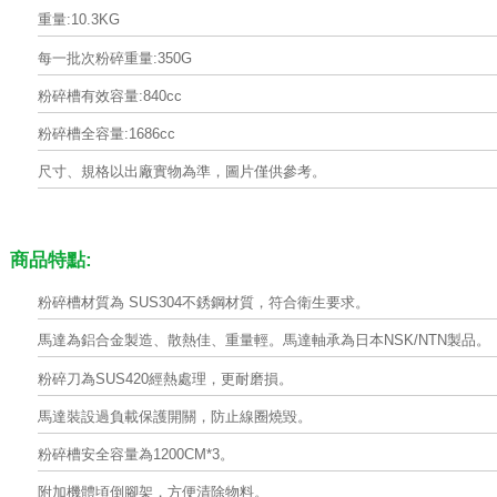
重量:10.3KG
每一批次粉碎重量:350G
粉碎槽有效容量:840cc
粉碎槽全容量:1686cc
尺寸、規格以出廠實物為準，圖片僅供參考。
商品特點:
粉碎槽材質為 SUS304不銹鋼材質，符合衛生要求。
馬達為鋁合金製造、散熱佳、重量輕。馬達軸承為日本NSK/NTN製品。
粉碎刀為SUS420經熱處理，更耐磨損。
馬達裝設過負載保護開關，防止線圈燒毀。
粉碎槽安全容量為1200CM*3。
附加機體頃倒腳架，方便清除物料。