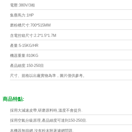
電壓:380V/3相
集塵馬力:1HP
磨粉槽尺寸:700*515MM
含電控箱尺寸:2.2*1.5*1.7M
產量:5-15KG/HR
機器重量:810KG
產品細度:150-250目
尺寸、規格以出廠實物為準，圖片僅供參考。
商品特點:
採用大減速皮帶,研磨原料時,溫度不會提升.
採用空氣分級原理,產品細度可達到150-250目.
本機器無篩網,沒有粉末附著濾網問題.