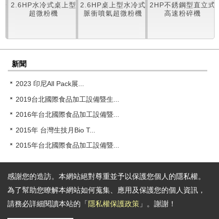
粉
2.6HP水冷式桌上型
2.6HP桌上型水冷式
2HP不銹鋼型直立式
超微粉機
脈衝噴氣超微粉機
高速粉碎機
新聞
2023 印尼All Pack展...
2019台北國際食品加工設備暨生...
2016年台北國際食品加工設備暨...
2015年 台灣生技月Bio T...
2015年台北國際食品加工設備暨...
感謝您的造訪。本網站絕對尊重並予以保護您個人的隱私權。
為了幫助您瞭解本網站如何蒐集、應用及保護您的個人資訊，
通訊地址:
台中巿大里區大衛路46號
請務必詳細閱讀本站的「
隱私權保護政策
」。謝謝！
電話: 886-4-24078277 傳真: 886-4-24078338
Email:
rong.tsong@gmail.com