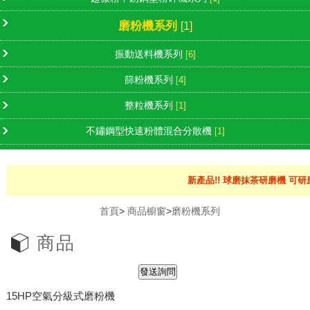
磨粉機系列
[1]
振動送料機系列
[6]
篩粉機系列
[4]
整粒機系列
[1]
不鏽鋼型快速粉體混合分散機
[1]
新產品!! 球磨抹茶研磨機 可研
首頁
>
商品櫥窗
>
磨粉機系列
商品
15HP空氣分級式磨粉機