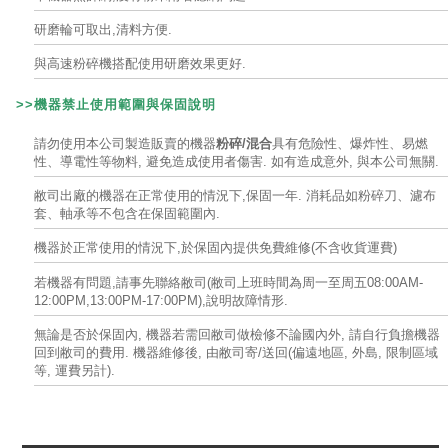
研磨輪可取出,清料方便.
與高速粉碎機搭配使用研磨效果更好.
>>機器禁止使用範圍與
保固說明
請勿使用本公司製造販賣的機器
粉碎/混合
具有危險性、爆炸性、易燃
性、導電性等物料, 避免造成使用者傷害. 如有造成意外, 與本公司無關.
敝司出廠的機器在正常使用的情況下,保固一年. 消耗品如粉碎刀、濾布
套、軸承等
不包含在保固範圍內.
機器於正常使用的情況下,於保固內提供免費維修(不含收貨運費)
若機器有問題,請事先聯絡敝司(敝司上班時間為周一至周五08:00AM-
12:00PM,13:00PM-17:00PM),說明故障情形.
無論是否於保固內, 機器若需回敝司做檢修不論國內外, 請自行負擔機器
回到敝司的費用. 機器維修後, 由敝司寄/送回(偏遠地區, 外島, 限制區域
等, 運費另計).