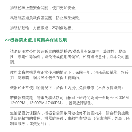
加裝粉碎上蓋安全開關，使用更加安全。
馬達裝設過負載保護開關，防止線圈燒毀。
加裝移動輪，方便搬運，不刮傷地板。
>>機器禁止使用範圍與
保固說明
請勿使用本公司製造販賣的機器
粉碎/混合
具有危險性、爆炸性、易燃
性、導電性等物料，避免造成使用者傷害。如有造成意外，與本公司無
關。
敝司出廠的機器在正常使用的情況下，保固一年。消耗品如軸承、粉碎
刀、濾布套、網片等不包含在保固範圍內。
機器於正常使用的情況下，於保固內提供免費維修（不含收貨運費）
若機器有問題，請事先聯絡敝司（敝司上班時間為周一至周五08:00AM-
12:00PM，13:00PM-17:00PM），說明故障情形。
無論是否於保固內，機器若需回敝司做檢修不論國內外，請自行負擔機
器回到敝司的費用。機器維修後，由敝司寄/送回（偏遠地區，外島，限
制區域等，運費另計）。