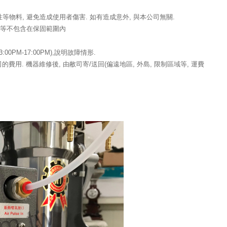
物料, 避免造成使用者傷害. 如有造成意外, 與本公司無關.
套等不包含在保固範圍內
0PM-17:00PM),說明故障情形.
用. 機器維修後, 由敝司寄/送回(偏遠地區, 外島, 限制區域等, 運費