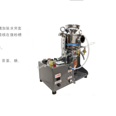
機加裝水夾套
堆積在微粉槽
等。
、茶葉、糖、
。