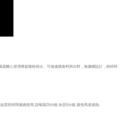
旋風器離心原理將超微粉排出，可做連續進料與出料，無濾網設計，粉碎時
需長時間連續使用,請每隔20分鐘,休息5分鐘,避免馬達過熱。