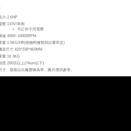
:
馬力:2.6HP
電壓:110V/單相
可訂作不同電壓
轉速:4000~24000RPM
產量:1-5KG/HR(視物料種類與比重而定)
機器尺寸:420*330*460MM
重量:18.3KG
細度:200目以上(74um以下)
尺寸、規格以出廠實物為準，圖片僅供參考。