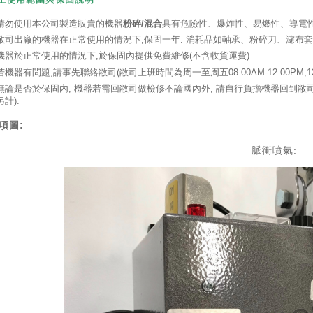
請勿使用本公司製造販賣的機器
粉碎/混合
具有危險性、爆炸性、易燃性、導電性等
敝司出廠的機器在正常使用的情況下,保固一年. 消耗品如軸承、粉碎刀、濾布
機器於正常使用的情況下,於保固內提供免費維修(不含收貨運費)
若機器有問題,請事先聯絡敝司(敝司上班時間為周一至周五08:00AM-12:00PM,13:0
無論是否於保固內, 機器若需回敝司做檢修不論國內外, 請自行負擔機器回到敝司的費
另計).
項圖:
脈衝噴氣: