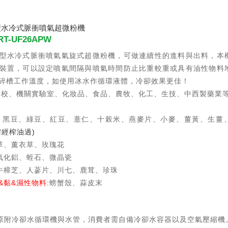
上型水冷式脈衝噴氣超微粉機
T-UF26APW
型水冷式脈衝噴氣氣旋式超微粉機，可做連續性的進料與出料，本
裝置，可以設定噴氣間隔與噴氣時間防止比重較重或具有油性物料
碎槽工作溫度，如使用冰水作循環液體，冷卻效果更佳！
學校、機關實驗室、化妝品、食品、農牧、化工、生技、中西製藥業
、黑豆、綠豆、紅豆、薏仁、十榖米、燕麥片、小麥、薑黃、生薑
需經榨油過)
草、薰衣草、玫瑰花
氧化鋁、蛭石、微晶瓷
牛樟芝、人蔘片、川七、鹿茸、珍珠
&黏&濕性物料:
螃蟹殼、蒜皮末
器原附冷卻水循環機與水管，消費者需自備冷卻水容器以及空氣壓縮機