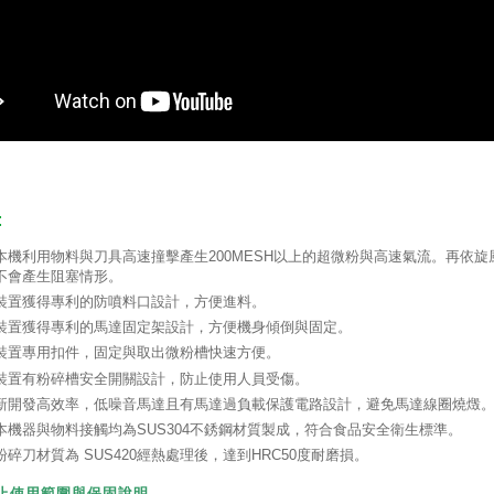
:
本機利用物料與刀具高速撞擊產生200MESH以上的超微粉與高速氣流。再依
不會產生阻塞情形。
裝置獲得專利的防噴料口設計，方便進料。
裝置獲得專利的馬達固定架設計，方便機身傾倒與固定。
裝置專用扣件，固定與取出微粉槽快速方便。
裝置有粉碎槽安全開關設計，防止使用人員受傷。
新開發高效率，低噪音馬達且有馬達過負載保護電路設計，避免馬達線圈燒燬。如
本機器與物料接觸均為SUS304不銹鋼材質製成，符合食品安全衛生標準。
粉碎刀材質為 SUS420經熱處理後，達到HRC50度耐磨損。
禁止使用範圍與
保固說明