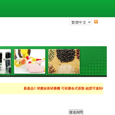
新產品!! 球磨抹茶研磨機 可研磨各式茶類 細度可達到400目以上