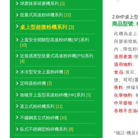
球磨抹茶研磨機系列
[2]
批量式高速粉碎機系列
[12]
2.6HP桌
商品型號: R
桌上型超微粉機系列
[3]
此機為桌上
上蓋安全開關型高速粉碎機(SF)系列
與脈衝噴氣
[10]
內，降低粉
近接感應型批量式高速粉碎機(PS)系列
適用產業:
[4]
適用物料:
水冷型安全上蓋粉碎機
[2]
食品:
黃豆
鹽
、可可(
定時器粉碎機
[2]
香料:
檸檬
無螺牙上蓋型高速粉碎機(HK)系列
[5]
化學物料:
中草藥物:
直立式粉碎機系列
[11]
各種不含油
不鏽鋼直立式粉碎機
[10]
臥式不銹鋼型粉碎機系列
[8]
*備註:機