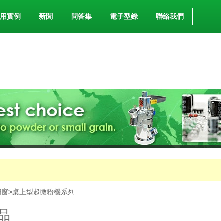
用實例
新聞
問答集
電子型錄
聯絡我們
櫥窗
>
桌上型超微粉機系列
品