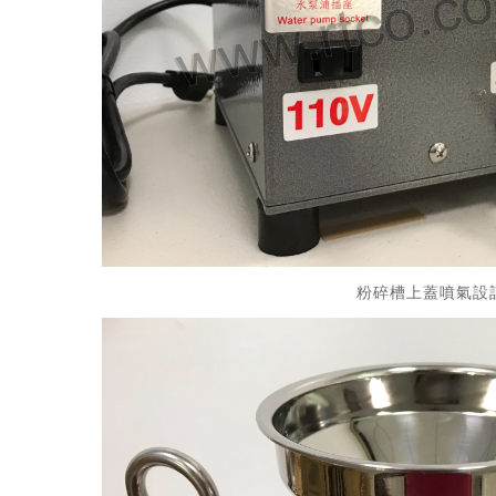
粉碎槽上蓋噴氣設