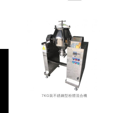
7KG裝不銹鋼型粉體混合機