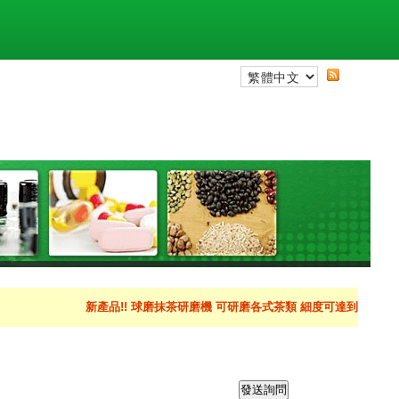
新產品!! 球磨抹茶研磨機 可研磨各式茶類 細度可達到400目以上