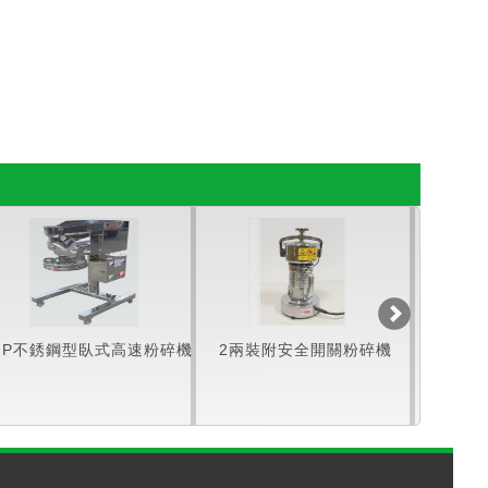
HP不銹鋼型臥式高速粉碎機
2兩裝附安全開關粉碎機
4兩裝