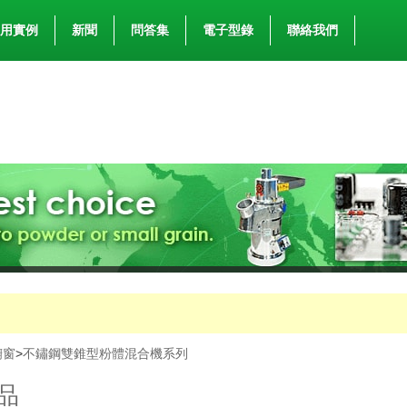
用實例
新聞
問答集
電子型錄
聯絡我們
櫥窗
>
不鏽鋼雙錐型粉體混合機系列
品