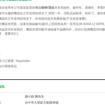
請勿使用本公司製造販賣的機器
粉碎/混合
具有危險性、爆炸性、易燃性、導電
敝司出廠的機器在正常使用的情況下,保固一年。消耗品如軸承、粉碎刀、濾布
機器於正常使用的情況下，於保固內提供免費維修(不含收貨運費)。
若機器有問題，請事先聯絡敝司(敝司上班時間為周一至周五08:00AM-12:00PM,13
無論是否於保固內，機器若需回敝司做檢修不論國內外，請自行負擔機器回到敝司
等，運費另計)。
:
最小訂購量: Negotiable
自行開發商品
資訊
謝小姐.陳先生
:
台中巿大里區大衛路46號