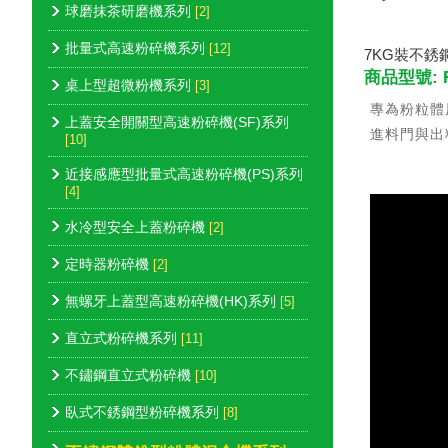
球磨抹茶研磨機系列
[2]
批量式高速粉碎機系列
[12]
7KG裝不銹
商品型號: R
桌上型超微粉機系列
[3]
專為粉粒體
上蓋安全開關型高速粉碎機(SF)系列
進料門與出
[10]
近接感應型批量式高速粉碎機(PS)系列
[4]
水冷型安全上蓋粉碎機
[2]
定時器粉碎機
[2]
無螺牙上蓋型高速粉碎機(HK)系列
[5]
直立式粉碎機系列
[11]
不鏽鋼直立式粉碎機
[10]
臥式不銹鋼型粉碎機系列
[8]