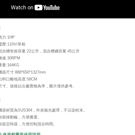
:
馬力:1HP
電壓:110V/單相
混合槽有效容量:22公升，混合槽總容量:45公升
轉速:30RPM
重量:164KG
機器尺寸:888*650*1327mm
出料口離地高度:58CM
尺寸、規格以出廠實物為準，圖片僅供參考。
:
機器材質為SUS304，外表拋光處理，不沾染粉末。
加裝移動輪，方便搬運。
加裝定時器，方便控制混合時間。
禁止使用範圍與
保固說明