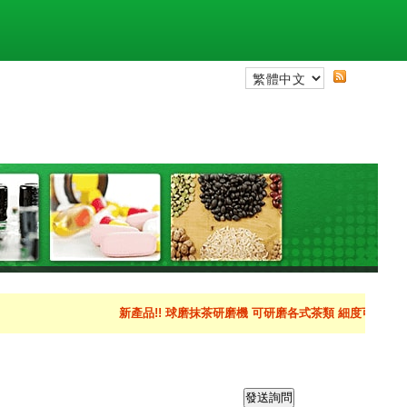
新產品!! 球磨抹茶研磨機 可研磨各式茶類 細度可達到400目