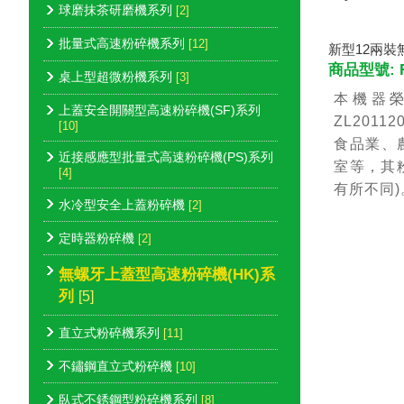
球磨抹茶研磨機系列
[2]
批量式高速粉碎機系列
[12]
新型12兩
商品型號: R
桌上型超微粉機系列
[3]
本機器榮
上蓋安全開關型高速粉碎機(SF)系列
ZL201
[10]
食品業、
近接感應型批量式高速粉碎機(PS)系列
室等，其
[4]
有所不同)
水冷型安全上蓋粉碎機
[2]
定時器粉碎機
[2]
無螺牙上蓋型高速粉碎機(HK)系
列
[5]
直立式粉碎機系列
[11]
不鏽鋼直立式粉碎機
[10]
臥式不銹鋼型粉碎機系列
[8]