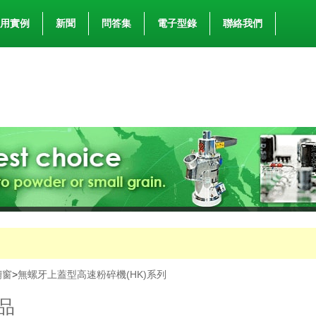
用實例
新聞
問答集
電子型錄
聯絡我們
櫥窗
>
無螺牙上蓋型高速粉碎機(HK)系列
品