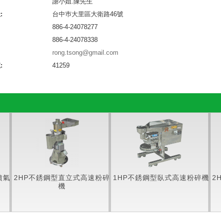
謝小姐.陳先生
:
台中巿大里區大衛路46號
886-4-24078277
886-4-24078338
rong.tsong@gmail.com
:
41259
噴氣
2HP不銹鋼型直立式高速粉碎
1HP不銹鋼型臥式高速粉碎機
2
機