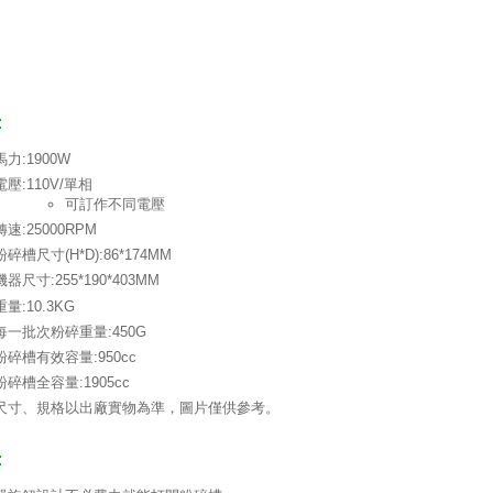
:
馬力:1900W
電壓:110V/單相
可訂作不同電壓
轉速:25000RPM
粉碎槽尺寸(H*D):86*174MM
機器尺寸:255*190*403MM
重量:10.3KG
每一批次粉碎重量:450G
粉碎槽有效容量:950cc
粉碎槽全容量:1905cc
尺寸、規格以出廠實物為準，圖片僅供參考。
: