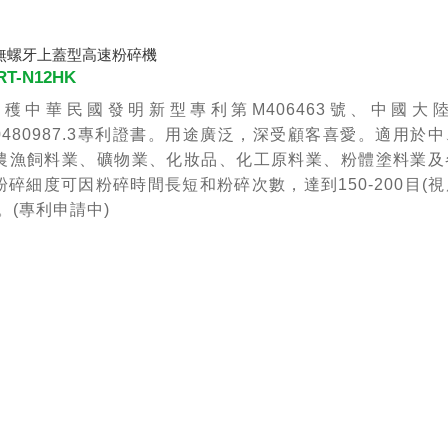
裝無螺牙上蓋型高速粉碎機
T-N12HK
穫中華民國發明新型專利第M406463號、中國大
120480987.3專利證書。用途廣泛，深受顧客喜愛。適用於
農漁飼料業、礦物業、化妝品、化工原料業、粉體塗料業及
粉碎細度可因粉碎時間長短和粉碎次數，達到150-200目(
。(專利申請中)