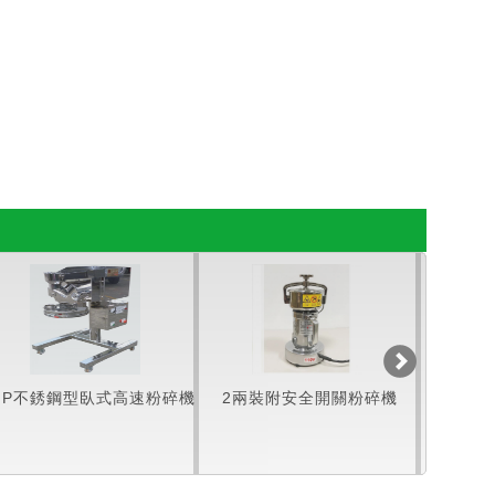
HP不銹鋼型臥式高速粉碎機
2兩裝附安全開關粉碎機
4兩裝