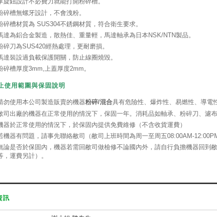
單旋鈕設計不必費力就能打開粉碎槽。
粉碎槽無螺牙設計，不會洩粉。
粉碎槽材質為 SUS304不銹鋼材質，符合衛生要求。
馬達為鋁合金製造，散熱佳、重量輕，馬達軸承為日本NSK/NTN製品。
粉碎刀為SUS420經熱處理，更耐磨損。
馬達裝設過負載保護開關，防止線圈燒毀。
粉碎槽厚度3mm,上蓋厚度2mm。
禁止使用範圍與
保固說明
請勿使用本公司製造販賣的機器
粉碎/混合
具有危險性、爆炸性、易燃性、導電
敝司出廠的機器在正常使用的情況下，保固一年。消耗品如軸承、粉碎刀、濾
機器於正常使用的情況下，於保固內提供免費維修（不含收貨運費）
若機器有問題，請事先聯絡敝司（敝司上班時間為周一至周五08:00AM-12:00PM，
無論是否於保固內，機器若需回敝司做檢修不論國內外，請自行負擔機器回到敝
等，運費另計）。
資訊