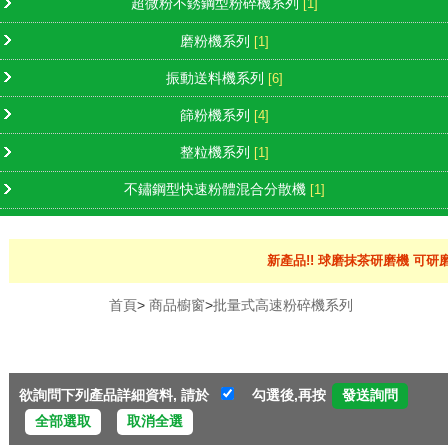
超微粉不銹鋼型粉碎機系列
[1]
磨粉機系列
[1]
振動送料機系列
[6]
篩粉機系列
[4]
整粒機系列
[1]
不鏽鋼型快速粉體混合分散機
[1]
新產品!! 球磨抹茶研磨機 可研磨
首頁
>
商品櫥窗
>
批量式高速粉碎機系列
欲詢問下列產品詳細資料, 請於
勾選後,再按
全部選取
取消全選