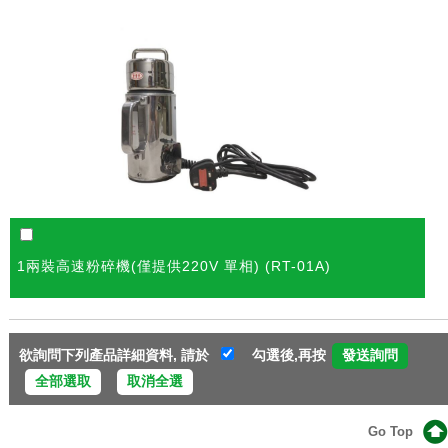
1兩裝高速粉碎機(僅提供220V 單相) (RT-01A)
欲詢問下列產品詳細資料, 請於
勾選後,再按
全部選取
取消全選
Go Top