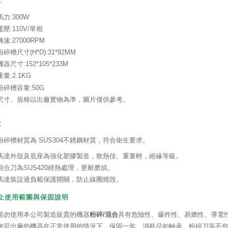
:
馬力:300W
電壓:110V/單相
轉速:27000RPM
粉碎槽尺寸(H*D):31*92MM
機器尺寸:152*105*233M
重量:2.1KG
粉碎槽容量:50G
尺寸、規格以出廠實物為準，圖片僅供參考。
:
粉碎槽材質為 SUS304不銹鋼材質，符合衛生要求。
馬達外殼及底座為強化塑膠製造，散熱佳、重量輕，絕緣等級。
混合刀為SUS420經熱處理，更耐磨損。
馬達裝設過負載保護開關，防止線圈燒毀。
禁止使用範圍與
保固說明
請勿使用本公司製造販賣的機器
粉碎/混合
具有危險性、爆炸性、易燃性、導電
敝司出廠的機器在正常使用的情況下，保固一年。消耗品如軸承、粉碎刀等不