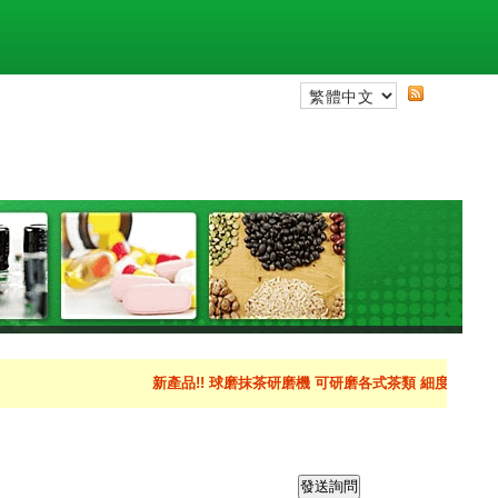
新產品!! 球磨抹茶研磨機 可研磨各式茶類 細度可達到400