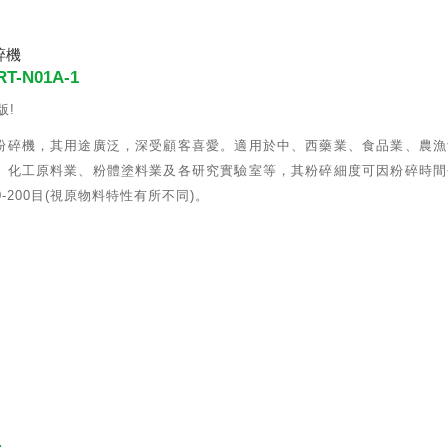
碎機
T-N01A-1
版!
粉碎機，其用途廣泛，深受顧客喜愛。適用於中、西藥業、食品業、農漁
、化工原料業、粉體塗料業及各研究實驗室等，其粉碎細度可因粉碎時間
0-200目(視原物料特性有所不同)。