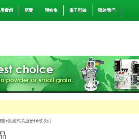
用實例
新聞
問答集
電子型錄
聯絡我們
櫥窗
>
批量式高速粉碎機系列
品