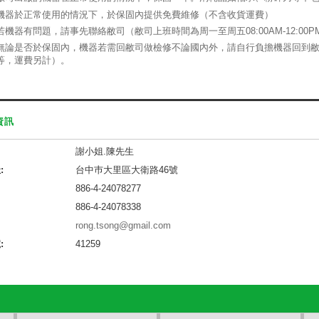
機器於正常使用的情況下，於保固內提供免費維修（不含收貨運費）
若機器有問題，請事先聯絡敝司（敝司上班時間為周一至周五08:00AM-12:00PM，
無論是否於保固內，機器若需回敝司做檢修不論國內外，請自行負擔機器回到敝
等，運費另計）。
資訊
謝小姐.陳先生
:
台中巿大里區大衛路46號
886-4-24078277
886-4-24078338
rong.tsong@gmail.com
:
41259