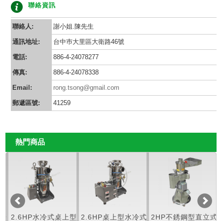
聯絡資訊
聯絡人:
謝小姐.陳先生
通訊地址:
台中巿大里區大衛路46號
電話:
886-4-24078277
傳真:
886-4-24078338
Email:
rong.tsong@gmail.com
郵遞區號:
41259
熱門商品
微粉
2.6HP水冷式桌上型
2.6HP桌上型水冷式
2HP不銹鋼型直立式