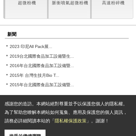
超微粉機
脈衝噴氣超微粉機
高速粉碎機
新聞
2023 印尼All Pack展...
2019台北國際食品加工設備暨生...
2016年台北國際食品加工設備暨...
2015年 台灣生技月Bio T...
2015年台北國際食品加工設備暨...
感謝您的造訪。本網站絕對尊重並予以保護您個人的隱私權。
為了幫助您瞭解本網站如何蒐集、應用及保護您的個人資訊，
通訊地址:
台中巿大里區大衛路46號
請務必詳細閱讀本站的「
隱私權保護政策
」。謝謝！
電話: 886-4-24078277 傳真: 886-4-24078338
Email:
rong.tsong@gmail.com
Copyright © 2026
榮聰精密科技有限公司
All rights reserved.
-
隱私權政策