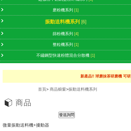
磨粉機系列
[1]
振動送料機系列
[6]
篩粉機系列
[4]
整粒機系列
[1]
不鏽鋼型快速粉體混合分散機
[1]
新產品!! 球磨抹茶研磨機 可研
首頁
>
商品櫥窗
>
振動送料機系列
商品
微量振動送料機+擾動器