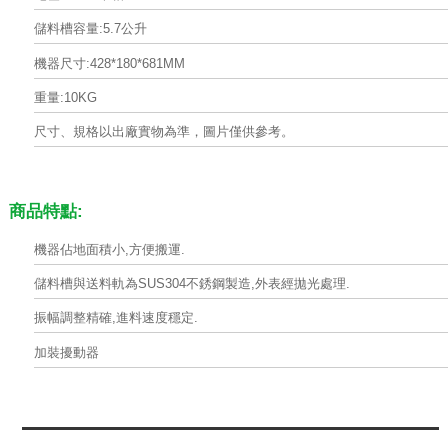
儲料槽容量:5.7公升
機器尺寸:428*180*681MM
重量:10KG
尺寸、規格以出廠實物為準，圖片僅供參考。
商品特點:
機器佔地面積小,方便搬運.
儲料槽與送料軌為SUS304不銹鋼製造,外表經拋光處理.
振幅調整精確,進料速度穩定.
加裝擾動器