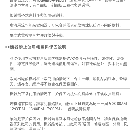
齒板固定方式為
無螺絲的專利設計
（新型專利第M417185號專利證書）
清潔更方便，有直齒板、斜齒板二種供客戶選擇。
加裝橫移式進料座與架橋破壞軸。
所有馬達均加裝變頻器，可依客戶需求改變轉速以粉碎不同的物料。
獨立式電控箱可方便維修與移動。
>>機器禁止使用範圍與
保固說明
請勿使用本公司製造販賣的機器
粉碎/混合
具有危險性、爆炸性、易燃
性、導電性等物料，避免造成使用者傷害。如有造成意外，與本公司無
關。
敝司出廠的機器在正常使用的情況下，保固一年。消耗品如軸承、粉碎
刀、濾布套、網片等不包含在保固範圍內。
機器於正常使用的情況下，於保固內提供免費維修（不含收貨運費）
若機器有問題，請事先聯絡敝司（敝司上班時間為周一至周五08:00AM-
12:00PM，13:00PM-17:00PM），說明故障情形。
無論是否於保固內，機器若需回敝司做檢修不論國內外，請自行負擔機
器回到敝司的費用。機器維修後，由敝司寄/送回（偏遠地區，外島，限
制區域等，運費另計）。