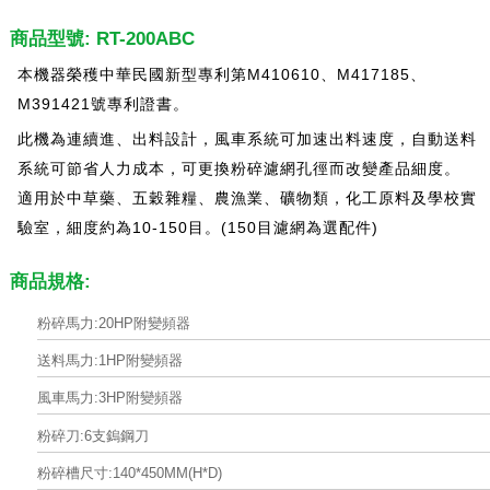
商品型號: RT-200ABC
本機器榮穫中華民國新型專利第M410610、M417185、
M391421號專利證書。
此機為連續進、出料設計，風車系統可加速出料速度，自動送料
系統可節省人力成本，可更換粉碎濾網孔徑而改變產品細度。
適用於中草藥、五穀雜糧、農漁業、礦物類，化工原料及學校實
驗室，細度約為10-150目。(150目濾網為選配件)
商品規格:
粉碎馬力:20HP附變頻器
送料馬力:1HP附變頻器
風車馬力:3HP附變頻器
粉碎刀:6支鎢鋼刀
粉碎槽尺寸:140*450MM(H*D)