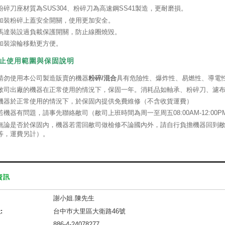
粉碎刀座材質為SUS304、粉碎刀為高速鋼SS41製造，更耐磨損。
加裝粉碎上蓋安全開關，使用更加安全。
馬達裝設過負載保護開關，防止線圈燒毀。
加裝滾輪移動更方便。
禁止使用範圍與
保固說明
請勿使用本公司製造販賣的機器
粉碎/混合
具有危險性、爆炸性、易燃性、導電
敝司出廠的機器在正常使用的情況下，保固一年。消耗品如軸承、粉碎刀、濾
機器於正常使用的情況下，於保固內提供免費維修（不含收貨運費）
若機器有問題，請事先聯絡敝司（敝司上班時間為周一至周五08:00AM-12:00PM，
無論是否於保固內，機器若需回敝司做檢修不論國內外，請自行負擔機器回到敝
等，運費另計）。
資訊
謝小姐.陳先生
:
台中巿大里區大衛路46號
886-4-24078277