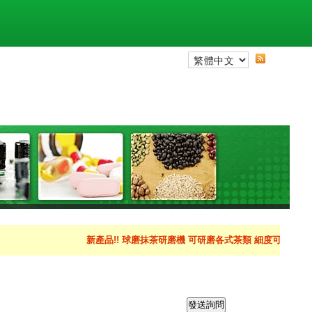
新產品!! 球磨抹茶研磨機 可研磨各式茶類 細度可達到400目