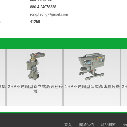
886-4-24078338
rong.tsong@gmail.com
:
41259
噴氣
2HP不銹鋼型直立式高速粉碎
1HP不銹鋼型臥式高速粉碎機
2
機
首頁
關於我們
商品櫥窗
操