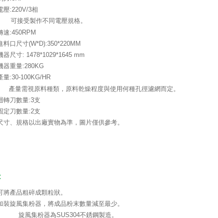
電壓:220V/3相
可接受製作不同電壓規格。
轉速:450RPM
進料口尺寸(W*D):350*220MM
機器尺寸: 1478*1029*1645 mm
機器重量:280KG
產量:30-100KG/HR
產量需視原料種類，原料乾燥程度與使用何種孔徑濾網而定。
迴轉刀數量:3支
固定刀數量:2支
尺寸、規格以出廠實物為準，圖片僅供參考。
:
可將產品粗碎成顆粒狀。
加裝旋風集粉器，將成品粉末數量減至最少。
旋風集粉器為SUS304不銹鋼製造。