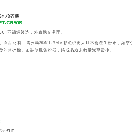
茶包粉碎機
T-CR50S
S304不鏽鋼製造，外表拋光處理。
、食品材料、需要粉碎至1-3MM顆粒或更大且不會產生粉末，如茶
發的粗碎機。加裝旋風集粉器，將成品粉末數量減至最少。
:
馬力:5HP