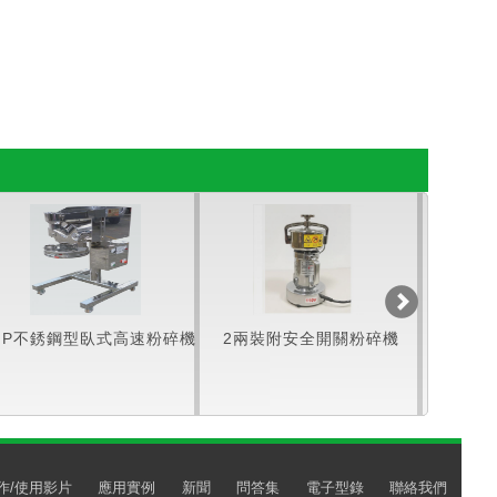
HP不銹鋼型臥式高速粉碎機
2兩裝附安全開關粉碎機
4兩裝
作/使用影片
應用實例
新聞
問答集
電子型錄
聯絡我們