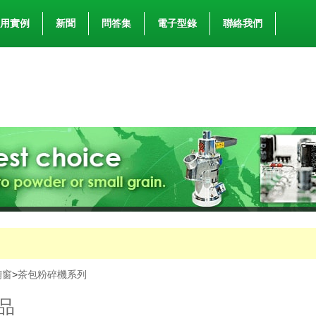
用實例
新聞
問答集
電子型錄
聯絡我們
櫥窗
>
茶包粉碎機系列
品