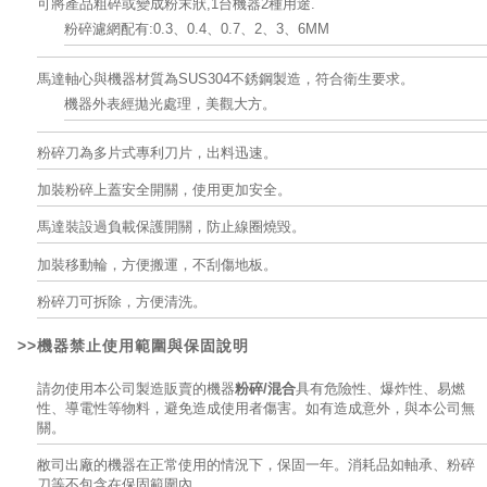
可將產品粗碎或變成粉末狀,1台機器2種用途.
粉碎濾網配有:0.3、0.4、0.7、2、3、6MM
馬達軸心與機器材質為SUS304不銹鋼製造，符合衛生要求。
機器外表經拋光處理，美觀大方。
粉碎刀為多片式專利刀片，出料迅速。
加裝粉碎上蓋安全開關，使用更加安全。
馬達裝設過負載保護開關，防止線圈燒毀。
加裝移動輪，方便搬運，不刮傷地板。
粉碎刀可拆除，方便清洗。
>>機器禁止使用範圍與
保固說明
請勿使用本公司製造販賣的機器
粉碎/混合
具有危險性、爆炸性、易燃
性、導電性等物料，避免造成使用者傷害。如有造成意外，與本公司無
關。
敝司出廠的機器在正常使用的情況下，保固一年。消耗品如軸承、粉碎
刀等不包含在保固範圍內。