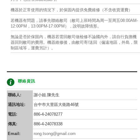
機器於正常使用的情況下，於保固內提供免費維修（不含收貨運費）
若機器有問題，請事先聯絡敝司（敝司上班時間為周一至周五08:00AM-
12:00PM，13:00PM-17:00PM），說明故障情形。
無論是否於保固內，機器若需回敝司做檢修不論國內外，請自行負擔機
器回到敝司的費用。機器維修後，由敝司寄/送回（偏遠地區，外島，限
制區域等，運費另計）。
聯絡資訊
聯絡人:
謝小姐.陳先生
通訊地址:
台中巿大里區大衛路46號
電話:
886-4-24078277
傳真:
886-4-24078338
Email:
rong.tsong@gmail.com