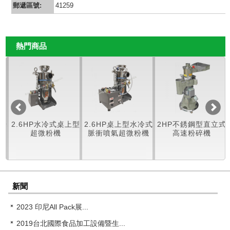
郵遞區號:
41259
熱門商品
HP水冷式桌上型
2.6HP桌上型水冷式
2HP不銹鋼型直立式
1HP不
超微粉機
脈衝噴氣超微粉機
高速粉碎機
速
新聞
2023 印尼All Pack展...
2019台北國際食品加工設備暨生...