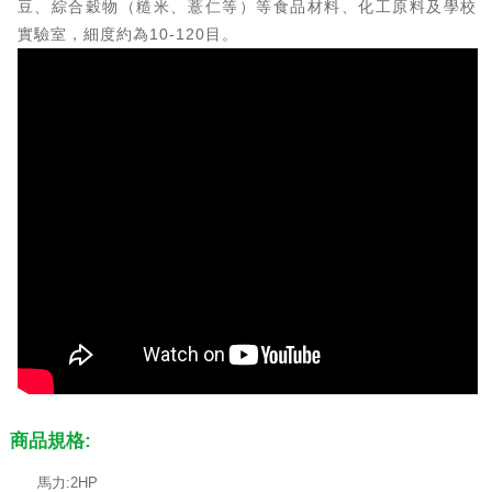
豆、綜合穀物（糙米、薏仁等）等食品材料、化工原料及學校
實驗室，細度約為10-120目。
商品規格:
馬力:2HP