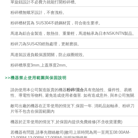
單旋鈕設計不必費力就能打開粉碎槽。
粉碎槽無螺牙設計，不會洩粉。
粉碎槽材質為 SUS304不銹鋼材質，符合衛生要求。
馬達為鋁合金製造，散熱佳、重量輕，馬達軸承為日本NSK/NTN製品。
粉碎刀為SUS420經熱處理，更耐磨損。
馬達裝設過負載保護開關，防止線圈燒毀。
粉碎槽厚度3mm,上蓋厚度2mm。
>>機器禁止使用範圍與
保固說明
請勿使用本公司製造販賣的機器
粉碎/混合
具有危險性、爆炸性、易燃
性、導電性等物料, 避免造成使用者傷害. 如有造成意外, 與本公司無關.
敝司出廠的機器在正常使用的情況下,保固一年. 消耗品如軸承、粉碎刀
片等不包含在保固範圍內
機器於正常使用的情況下,於保固內提供免費維修(不含收貨運費)
若機器有問題,請事先聯絡敝司(敝司上班時間為周一至周五08:00AM-
12:00PM,13:00PM-17:00PM),說明故障情形.