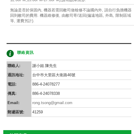
無論是否於保固內, 機器若需回敝司做檢修不論國內外, 請自行負擔機器
回到敝司的費用. 機器維修後, 由敝司寄/送回(偏遠地區, 外島, 限制區域
等, 運費另計).
聯絡資訊
聯絡人:
謝小姐.陳先生
通訊地址:
台中巿大里區大衛路46號
電話:
886-4-24078277
傳真:
886-4-24078338
Email:
rong.tsong@gmail.com
郵遞區號:
41259